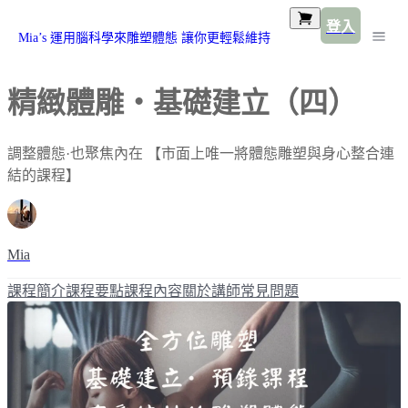
登入
Mia’s 運用腦科學來雕塑體態 讓你更輕鬆維持
精緻體雕・基礎建立（四）
調整體態·也聚焦內在 【市面上唯一將體態雕塑與身心整合連
結的課程】
Mia
課程簡介
課程要點
課程內容
關於講師
常見問題