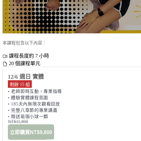
本課程包含以下內容：
課程長度約 7 小時
20 個課程單元
12/6 週日 實體
剩餘 15 組
• 老師即時互動，專業指導 

• 體驗實體課程氛圍   

• 185天內無限次觀看回放 

• 完整八章節的專業講義 

• 贈送瑜珈小球一顆
NT$11,800
立即購買
NT$9,800