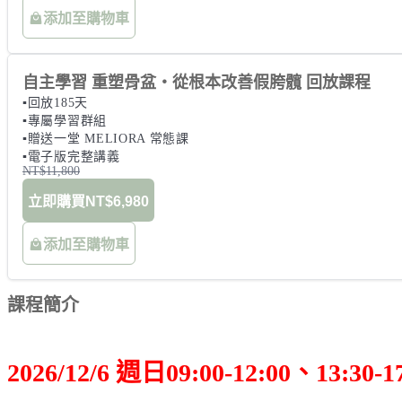
添加至購物車
自主學習 重塑骨盆・從根本改善假胯髖 回放課程
▪️回放185天

▪️專屬學習群組

▪️贈送一堂 MELIORA 常態課

▪️電子版完整講義
NT$11,800
立即購買
NT$6,980
添加至購物車
課程簡介
2026/12/6 週日
09:00-12:00、13:30-1