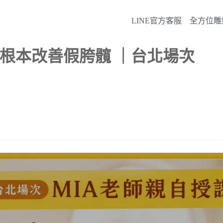
LINE官方客服
全方位雕
・從根本改善假胯髖 ｜台北場次